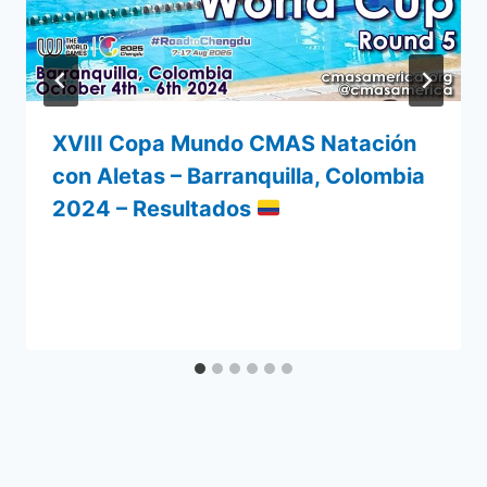
XVIII Copa Mundo CMAS Natación
con Aletas – Barranquilla, Colombia
2024 – Resultados
Por
7 octubre 2024
admin