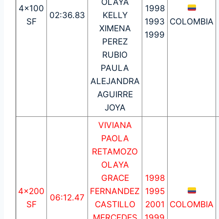
OLAYA
4×100
1998
02:36.83
KELLY
SF
1993
COLOMBIA
XIMENA
1999
PEREZ
RUBIO
PAULA
ALEJANDRA
AGUIRRE
JOYA
VIVIANA
PAOLA
RETAMOZO
OLAYA
GRACE
1998
4×200
FERNANDEZ
1995
06:12.47
SF
CASTILLO
2001
COLOMBIA
MERCEDES
1999