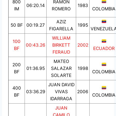
800
RAMON
06:20.14
1983
IM
ROMERO
COLOMBIA
AZIZ
50 BF
00:19.27
1995
FIGARELLA
VENEZUEL
WILLIAM
100
00:43.26
BIRKETT
2002
BF
ECUADOR
FERAUD
MATEO
200
01:36.95
SALAZAR
1998
BF
COLOMBIA
SOLARTE
JUAN DAVID
400
03:36.29
VIVAS
2006
BF
COLOMBIA
IDARRAGA
JUAN
CAMILO