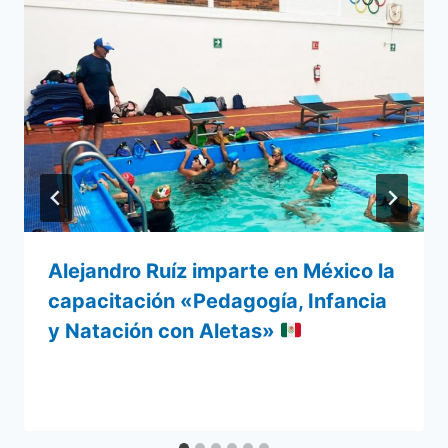
Alejandro Ruíz imparte en México la
capacitación «Pedagogía, Infancia
y Natación con Aletas»
Por
22 noviembre 2024
admin