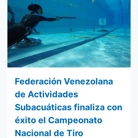
ENCUENTRO
2020:
«ANTES,
DURANTE
Y
DESPUÉS
DEL
COVID-
19»
Federación Venezolana
de Actividades
Subacuáticas finaliza con
éxito el Campeonato
Nacional de Tiro