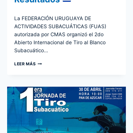
Por
5 marzo 2024
La FEDERACIÓN URUGUAYA DE
admin
ACTIVIDADES SUBACUÁTICAS (FUAS)
autorizada por CMAS organizó el 2do
Abierto Internacional de Tiro al Blanco
Subacuático…
2DO
LEER MÁS
ABIERTO
INTERNACIONAL
CMAS
DE
TIRO
SUBACUÁTICO
–
PUNTA
DEL
ESTE,
URUGUAY