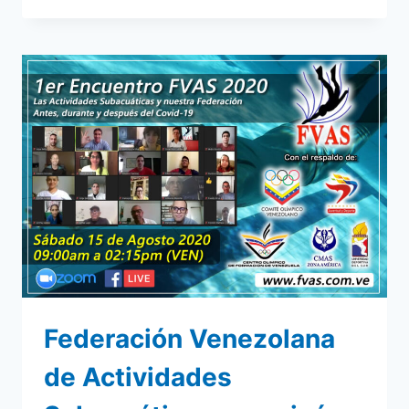
JORNADA
DE
TIRO
SUBACUÁTICO
2022
–
FUAS,
URUGUAY
Federación Venezolana
de Actividades