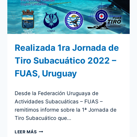
2024
–
RESULTADOS
Realizada 1ra Jornada de
Tiro Subacuático 2022 –
FUAS, Uruguay
Por
4 mayo 2022
Desde la Federación Uruguaya de
admin
Actividades Subacuáticas – FUAS –
remitimos informe sobre la 1ª Jornada de
Tiro Subacuático que…
REALIZADA
LEER MÁS
1RA