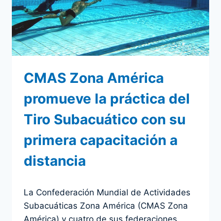
TIRO
SUBACUÁTICO
2019
CMAS Zona América
promueve la práctica del
Tiro Subacuático con su
primera capacitación a
distancia
Por
10 septiembre 2019
La Confederación Mundial de Actividades
admin
Subacuáticas Zona América (CMAS Zona
América) y cuatro de sus federaciones