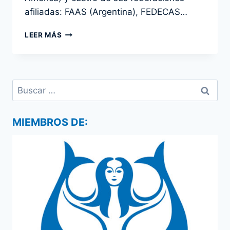
afiliadas: FAAS (Argentina), FEDECAS…
CMAS
LEER MÁS
ZONA
AMÉRICA
PROMUEVE
LA
Buscar:
PRÁCTICA
DEL
TIRO
SUBACUÁTICO
MIEMBROS DE:
CON
SU
PRIMERA
CAPACITACIÓN
A
DISTANCIA