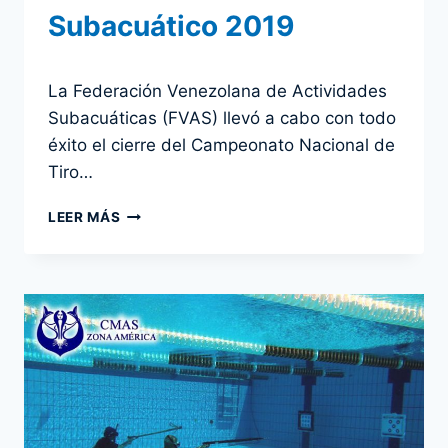
Subacuático 2019
Por
26 noviembre 2019
La Federación Venezolana de Actividades
admin
Subacuáticas (FVAS) llevó a cabo con todo
éxito el cierre del Campeonato Nacional de
Tiro…
FEDERACIÓN
LEER MÁS
VENEZOLANA
DE
ACTIVIDADES
SUBACUÁTICAS
FINALIZA
CON
ÉXITO
EL
CAMPEONATO
NACIONAL
DE