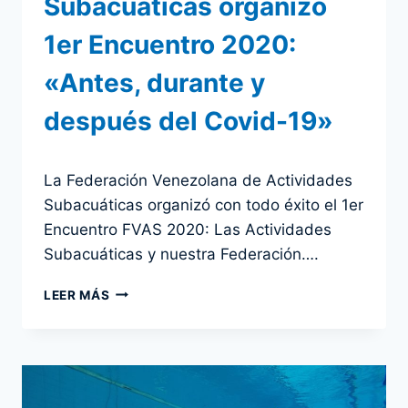
Subacuáticas organizó
1er Encuentro 2020:
«Antes, durante y
después del Covid-19»
Por
20 agosto 2020
La Federación Venezolana de Actividades
admin
Subacuáticas organizó con todo éxito el 1er
Encuentro FVAS 2020: Las Actividades
Subacuáticas y nuestra Federación….
FEDERACIÓN
LEER MÁS
VENEZOLANA
DE
ACTIVIDADES
SUBACUÁTICAS
ORGANIZÓ
1ER