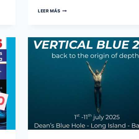
CANCELADO
LEER MÁS
–
CAMPEONATO
PANAMERICANO
CMAS
2025
DE
APNEA
EN
PISCINA
–
MÉXICO