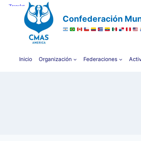
Saltar
al
Confederación Mun
contenido
Inicio
Organización
Federaciones
Acti