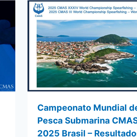
2025.
CAMPEONATO
NACIONAL
DE
APNEA
EN
PISCINA
CMAS
ESTADOS
UNIDOS
–
RESULTADOS
Campeonato Mundial d
Pesca Submarina CMA
2025 Brasil – Resultad