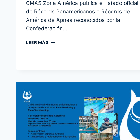
CMAS Zona América publica el listado oficial
admin
de Récords Panamericanos o Récords de
América de Apnea reconocidos por la
Confederación…
RÉCORDS
LEER MÁS
PANAMERICANOS
CMAS
DE
APNEA