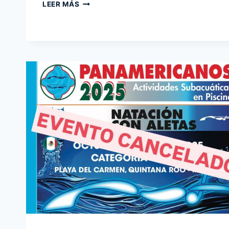
CAPACITACIÓN
LEER MÁS
VIRTUAL
EN
PARA-
FREEDIVING
Y
PARA-
FINSWIMMING
CMAS
AMÉRICA