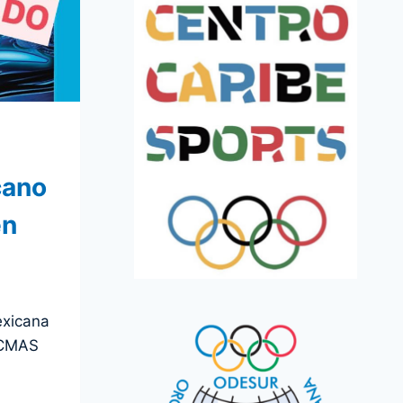
cano
en
xicana
 CMAS