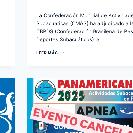
Por
30 noviembre 2025
La Confederación Mundial de Actividad
admin
Subacuáticas (CMAS) ha adjudicado a l
CBPDS (Confederación Brasileña de Pes
Deportes Subacuáticos) la…
CAMPEONATO
LEER MÁS
MUNDIAL
DE
PESCA
SUBMARINA
CMAS
2025
BRASIL
–
RESULTADOS