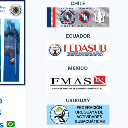
CHILE
ECUADOR
MEXICO
e
URUGUAY
S
os