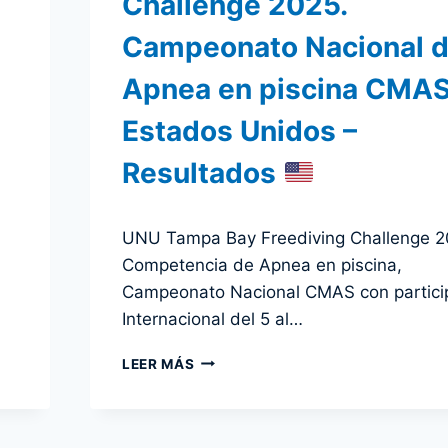
Challenge 2025.
Campeonato Nacional 
Apnea en piscina CMA
Estados Unidos –
Resultados
Por
8 diciembre 2025
UNU Tampa Bay Freediving Challenge 2
admin
Competencia de Apnea en piscina,
Campeonato Nacional CMAS con partici
Internacional del 5 al…
UNU
LEER MÁS
TAMPA
BAY
FREEDIVING
CHALLENGE