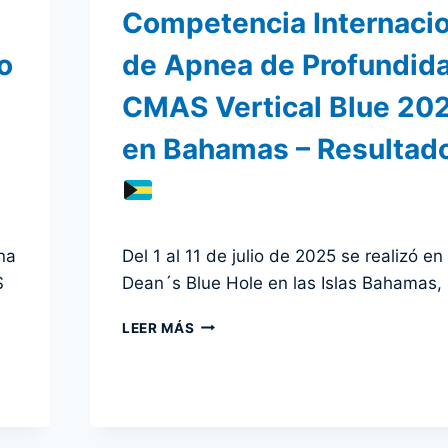
Competencia Internacio
o
de Apnea de Profundid
CMAS Vertical Blue 20
en Bahamas – Resultad
Por
15 julio 2025
na
Del 1 al 11 de julio de 2025 se realizó en 
admin
S
Dean´s Blue Hole en las Islas Bahamas,
COMPETENCIA
LEER MÁS
INTERNACIONAL
DE
APNEA
DE
PROFUNDIDAD