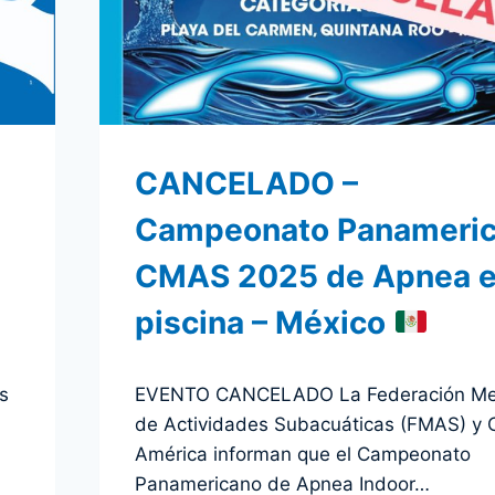
CANCELADO –
Campeonato Panameri
CMAS 2025 de Apnea 
piscina – México
Por
13 agosto 2025
s
EVENTO CANCELADO La Federación Me
admin
de Actividades Subacuáticas (FMAS) y
América informan que el Campeonato
Panamericano de Apnea Indoor…