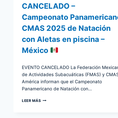
CANCELADO –
Campeonato Panamerican
CMAS 2025 de Natación
con Aletas en piscina –
México
Por
13 agosto 2025
EVENTO CANCELADO La Federación Mexica
admin
de Actividades Subacuáticas (FMAS) y CMA
América informan que el Campeonato
Panamericano de Natación con…
CANCELADO
LEER MÁS
–
CAMPEONATO
PANAMERICANO