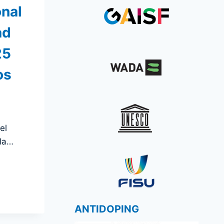
nal
ad
25
os
el
 la…
ANTIDOPING