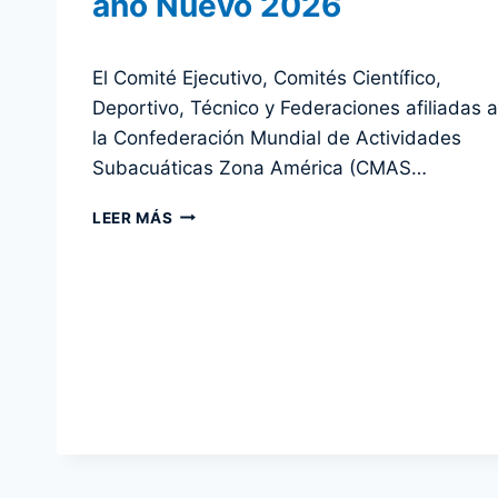
año Nuevo 2026
Por
31 diciembre 2025
El Comité Ejecutivo, Comités Científico,
admin
Deportivo, Técnico y Federaciones afiliadas a
la Confederación Mundial de Actividades
Subacuáticas Zona América (CMAS…
FELIZ
LEER MÁS
NAVIDAD
2025
Y
FELIZ
AÑO
NUEVO
2026