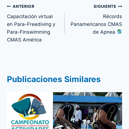
Navegación
ANTERIOR
SIGUIENTE
Capacitación virtual
Récords
de
en Para-Freediving y
Panamericanos CMAS
entradas
Para-Finswimming
de Apnea
CMAS América
Publicaciones Similares