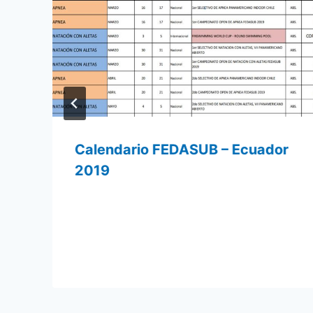
Calendario FEDASUB – Ecuador
2019
Por
21 enero 2019
admin