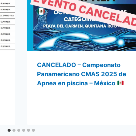
CANCELADO – Campeonato
Panamericano CMAS 2025 de
Apnea en piscina – México
Por
13 agosto 2025
admin