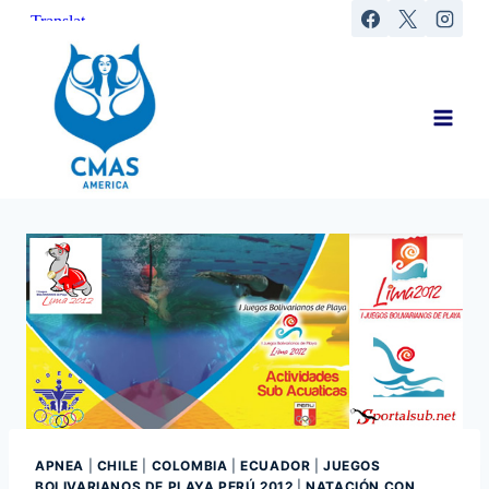
Saltar
al
contenido
APNEA
|
CHILE
|
COLOMBIA
|
ECUADOR
|
JUEGOS
BOLIVARIANOS DE PLAYA PERÚ 2012
|
NATACIÓN CON