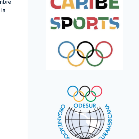
embre
 la