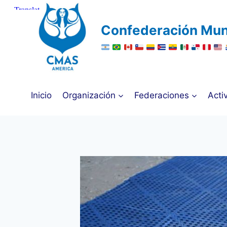
Saltar
al
Confederación Mun
contenido
Inicio
Organización
Federaciones
Acti