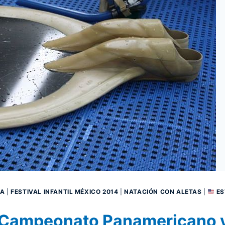
IA
|
FESTIVAL INFANTIL MÉXICO 2014
|
NATACIÓN CON ALETAS
|
ES
V Campeonato Panamericano y