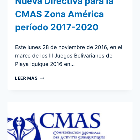
Nueva Directiva para la
CMAS Zona América
período 2017-2020
Por
29 noviembre 2016
Este lunes 28 de noviembre de 2016, en el
admin
marco de los III Juegos Bolivarianos de
Playa Iquique 2016 en…
NUEVA
LEER MÁS
DIRECTIVA
PARA
LA
CMAS
ZONA
AMÉRICA
PERÍODO
2017-
2020