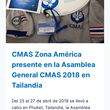
Y
60
ANIVERSARIO
DE
FUNDACIÓN
DE
CMAS
EN
MÓNACO
CMAS Zona América
presente en la Asamblea
General CMAS 2018 en
Tailandia
Por
29 abril 2018
Del 25 al 27 de abril de 2018 se llevó a
admin
cabo en Phuket, Tailandia, la Asamblea