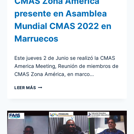
CMAS Zona América
presente en Asamblea
Mundial CMAS 2022 en
Marruecos
Por
2 junio 2022
Este jueves 2 de Junio se realizó la CMAS
admin
America Meeting, Reunión de miembros de
CMAS Zona América, en marco…
CMAS
LEER MÁS
ZONA
AMÉRICA
PRESENTE
EN
ASAMBLEA
MUNDIAL
CMAS