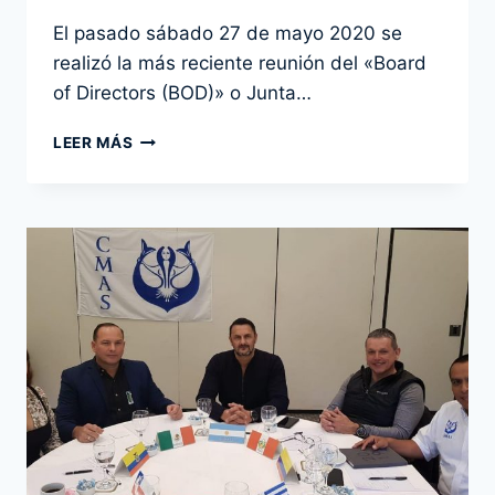
Por
31 mayo 2020
El pasado sábado 27 de mayo 2020 se
admin
realizó la más reciente reunión del «Board
of Directors (BOD)» o Junta…
DIRECTIVOS
LEER MÁS
DE
LA
CONFEDERACIÓN
MUNDIAL
DE
ACTIVIDADES
SUBACUÁTICAS
SE
REUNIERON
VÍA
ZOOM