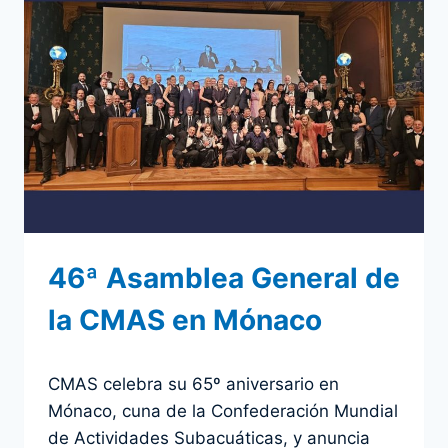
46ª Asamblea General de
la CMAS en Mónaco
Por
27 marzo 2024
CMAS celebra su 65º aniversario en
admin
Mónaco, cuna de la Confederación Mundial
de Actividades Subacuáticas, y anuncia