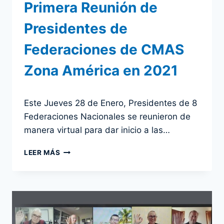
Primera Reunión de
Presidentes de
Federaciones de CMAS
Zona América en 2021
Por
28 enero 2021
Este Jueves 28 de Enero, Presidentes de 8
admin
Federaciones Nacionales se reunieron de
manera virtual para dar inicio a las…
PRIMERA
LEER MÁS
REUNIÓN
DE
PRESIDENTES
DE
FEDERACIONES
DE
CMAS