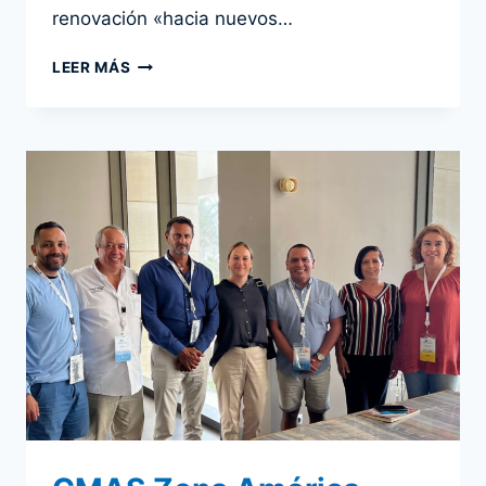
renovación «hacia nuevos…
46ª
LEER MÁS
ASAMBLEA
GENERAL
DE
LA
CMAS
EN
MÓNACO