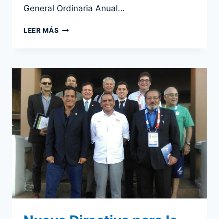
General Ordinaria Anual…
CMAS
LEER MÁS
ZONA
AMÉRICA
PRESENTE
EN
LA
ASAMBLEA
GENERAL
CMAS
2018
EN
TAILANDIA