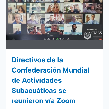
ZONA
AMÉRICA
EN
2021
Directivos de la
Confederación Mundial
de Actividades
Subacuáticas se
reunieron vía Zoom