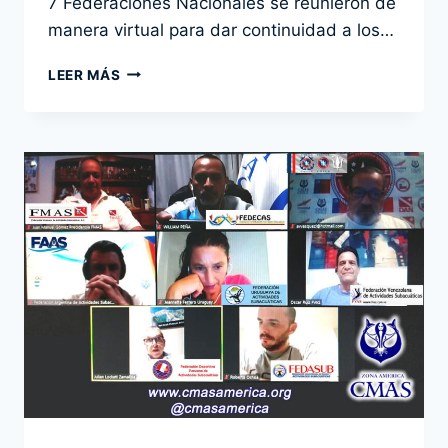
7 Federaciones Nacionales se reunieron de
manera virtual para dar continuidad a los…
SEGUNDA
LEER MÁS
REUNIÓN
DE
PRESIDENTES
DE
FEDERACIONES
DE
CMAS
ZONA
AMÉRICA
EN
2021