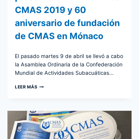
CMAS 2019 y 60
aniversario de fundación
de CMAS en Mónaco
Por
13 abril 2019
El pasado martes 9 de abril se llevó a cabo
admin
la Asamblea Ordinaria de la Confederación
Mundial de Actividades Subacuáticas…
CMAS
LEER MÁS
ZONA
AMÉRICA
PRESENTE
EN
LA
ASAMBLEA
CMAS
2019