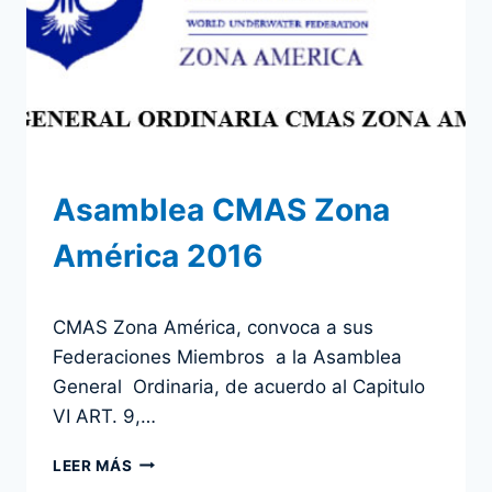
Asamblea CMAS Zona
América 2016
Por
11 noviembre 2016
CMAS Zona América, convoca a sus
admin
Federaciones Miembros a la Asamblea
General Ordinaria, de acuerdo al Capitulo
VI ART. 9,…
ASAMBLEA
LEER MÁS
CMAS