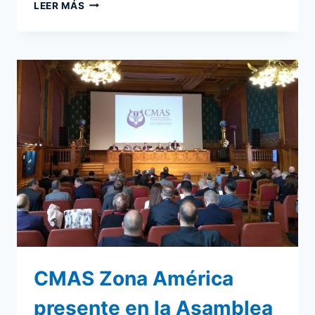
FEDERACIONES
LEER MÁS
DE
CMAS
ZONA
AMÉRICA
SE
REÚNEN
EN
ARGENTINA
EN
MARCO
DEL
PANAMERICANO
DE
PESCA
SUBMARINA
CMAS Zona América
presente en la Asamblea