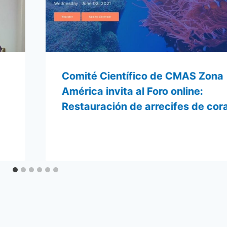
Comité Científico de CMAS Zona
América invita al Foro online:
Restauración de arrecifes de cora
Por
19 mayo 2021
admin