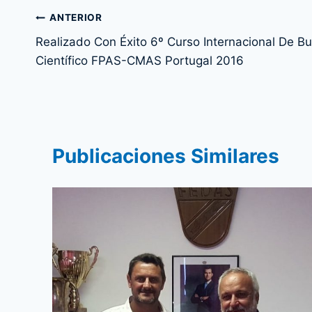
Navegación
ANTERIOR
Realizado Con Éxito 6º Curso Internacional De B
de
Científico FPAS-CMAS Portugal 2016
entradas
Publicaciones Similares