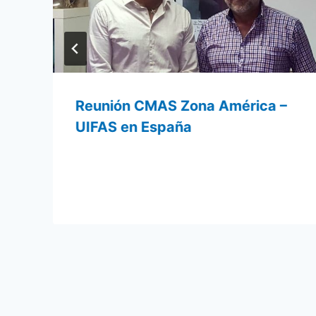
Reunión CMAS Zona América –
UIFAS en España
Por
10 agosto 2018
admin