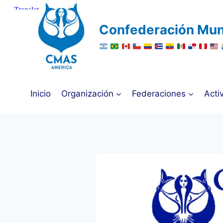
Saltar
al
Confederación Mun
contenido
Inicio
Organización
Federaciones
Acti