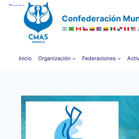
Saltar
al
Confederación Mun
contenido
Inicio
Organización
Federaciones
Acti