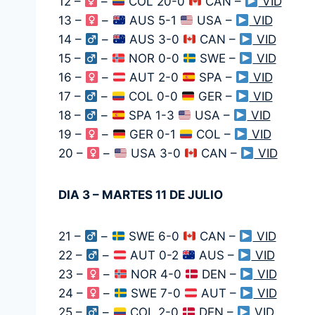
12 –
–
COL 20-0
CAN –
VID
13 –
–
AUS 5-1
USA –
VID
14 –
–
AUS 3-0
CAN –
VID
15 –
–
NOR 0-0
SWE –
VID
16 –
–
AUT 2-0
SPA –
VID
17 –
–
COL 0-0
GER –
VID
18 –
–
SPA 1-3
USA –
VID
19 –
–
GER 0-1
COL –
VID
20 –
–
USA 3-0
CAN –
VID
DIA 3 – MARTES 11 DE JULIO
21 –
–
SWE 6-0
CAN –
VID
22 –
–
AUT 0-2
AUS –
VID
23 –
–
NOR 4-0
DEN –
VID
24 –
–
SWE 7-0
AUT –
VID
25 –
–
COL 2-0
DEN –
VID