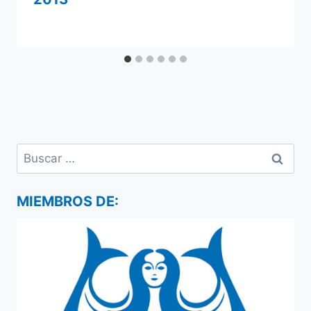
Por
20 julio 2013
admin
Buscar:
MIEMBROS DE: