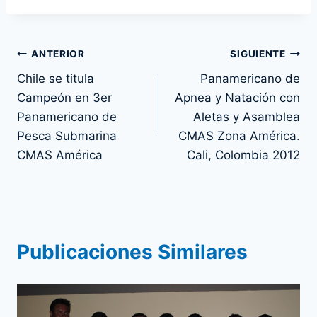
la
entrada:
Navegación
ANTERIOR
SIGUIENTE
Chile se titula
Panamericano de
de
Campeón en 3er
Apnea y Natación con
entradas
Panamericano de
Aletas y Asamblea
Pesca Submarina
CMAS Zona América.
CMAS América
Cali, Colombia 2012
Publicaciones Similares