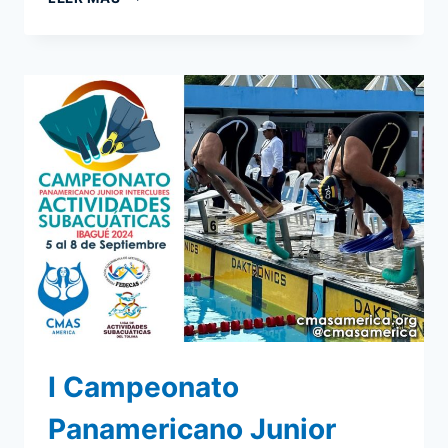
COPA
CMAS
AMÉRICA
DE
CLUBES
DE
HOCKEY
SUBACUÁTICO
2024.
MEDELLÍN,
COLOMBIA
–
RESULTADOS
I Campeonato
Panamericano Junior