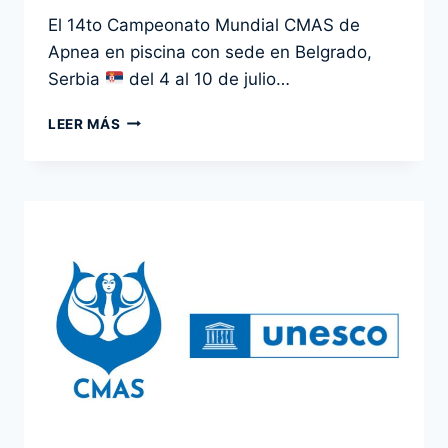
Por
8 julio 2024
El 14to Campeonato Mundial CMAS de
admin
Apnea en piscina con sede en Belgrado,
Serbia
del 4 al 10 de julio…
OCHO
LEER MÁS
PAÍSES
DE
AMÉRICA
EN
EL
14TO
CAMPEONATO
MUNDIAL
CMAS
DE
APNEA
EN
PISCINA
2024
–