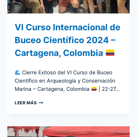
VI Curso Internacional de
Buceo Científico 2024 –
Cartagena, Colombia
Por
28 abril 2024
Cierre Exitoso del VI Curso de Buceo
admin
Científico en Arqueología y Conservación
Marina – Cartagena, Colombia
| 22-27…
VI
LEER MÁS
CURSO
INTERNACIONAL
DE
BUCEO
CIENTÍFICO