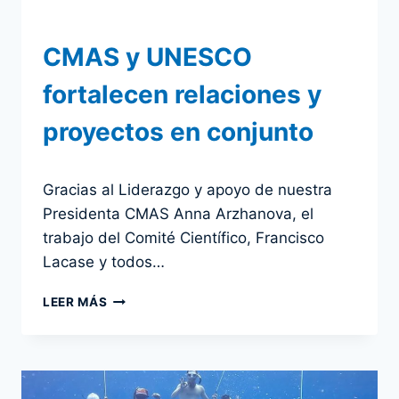
BELGRADO,
SERBIA
CMAS y UNESCO
fortalecen relaciones y
proyectos en conjunto
Por
2 julio 2024
Gracias al Liderazgo y apoyo de nuestra
admin
Presidenta CMAS Anna Arzhanova, el
trabajo del Comité Científico, Francisco
Lacase y todos…
CMAS
LEER MÁS
Y
UNESCO
FORTALECEN
RELACIONES
Y