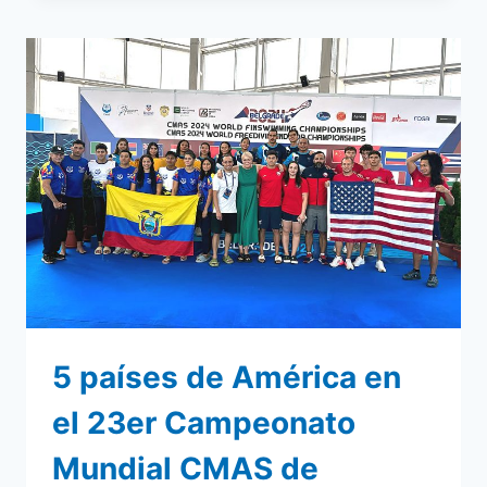
CON
ALETAS
CMAS
ZONA
AMÉRICA
5 países de América en
el 23er Campeonato
Mundial CMAS de