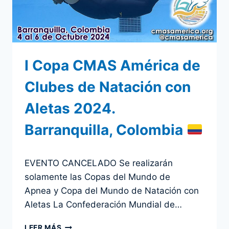
RESULTADOS
I Copa CMAS América de
Clubes de Natación con
Aletas 2024.
Barranquilla, Colombia
Por
22 abril 2024
EVENTO CANCELADO Se realizarán
admin
solamente las Copas del Mundo de
Apnea y Copa del Mundo de Natación con
Aletas La Confederación Mundial de…
I
LEER MÁS