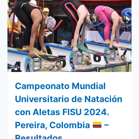
2024
–
CARTAGENA,
COLOMBIA
Campeonato Mundial
Universitario de Natación
con Aletas FISU 2024.
Pereira, Colombia
–
Resultados