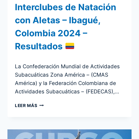
Interclubes de Natación
con Aletas – Ibagué,
Colombia 2024 –
Resultados
Por
9 septiembre 2024
La Confederación Mundial de Actividades
admin
Subacuáticas Zona América – (CMAS
América) y la Federación Colombiana de
Actividades Subacuáticas – (FEDECAS),…
I
LEER MÁS
CAMPEONATO
PANAMERICANO
JUNIOR
INTERCLUBES
DE