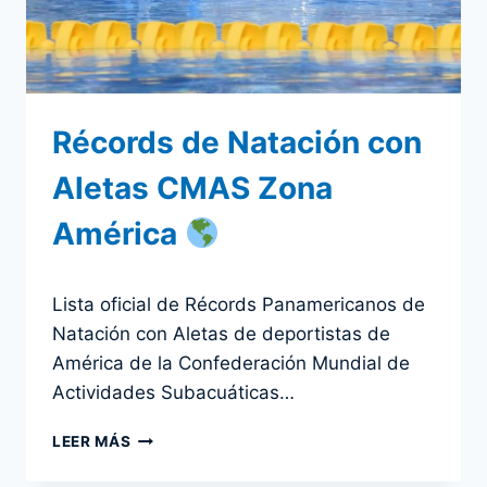
–
SAN
ANDRÉS,
COLOMBIA
Récords de Natación con
Aletas CMAS Zona
América
Por
1 agosto 2024
Lista oficial de Récords Panamericanos de
admin
Natación con Aletas de deportistas de
América de la Confederación Mundial de
Actividades Subacuáticas…
RÉCORDS
LEER MÁS
DE
NATACIÓN