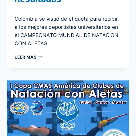
Por
28 abril 2024
Colombia se vistió de etiqueta para recibir
admin
a los mejores deportistas universitarios en
el CAMPEONATO MUNDIAL DE NATACION
CON ALETAS…
CAMPEONATO
LEER MÁS
MUNDIAL
UNIVERSITARIO
DE
NATACIÓN
CON
ALETAS
FISU
2024.
PEREIRA,
COLOMBIA
–