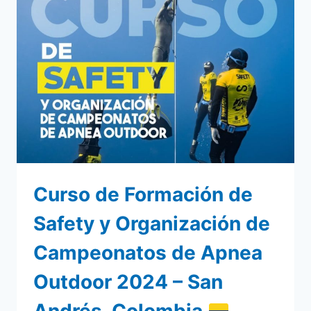
NATACIÓN
CON
ALETAS
–
IBAGUÉ,
COLOMBIA
2024
–
RESULTADOS
Curso de Formación de
Safety y Organización de
Campeonatos de Apnea
Outdoor 2024 – San