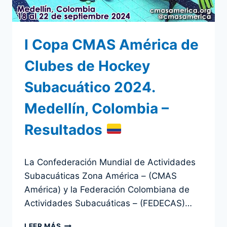
I Copa CMAS América de
Clubes de Hockey
Subacuático 2024.
Medellín, Colombia –
Resultados
Por
23 septiembre 2024
La Confederación Mundial de Actividades
admin
Subacuáticas Zona América – (CMAS
América) y la Federación Colombiana de
Actividades Subacuáticas – (FEDECAS)…
I
LEER MÁS