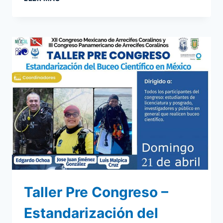
COPA
CMAS
AMÉRICA
DE
CLUBES
DE
NATACIÓN
CON
ALETAS
2024.
BARRANQUILLA,
COLOMBIA
Taller Pre Congreso –
Estandarización del