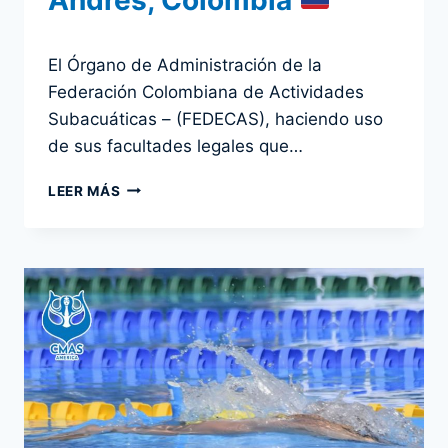
Andrés, Colombia
Por
5 agosto 2024
El Órgano de Administración de la
admin
Federación Colombiana de Actividades
Subacuáticas – (FEDECAS), haciendo uso
de sus facultades legales que…
CURSO
LEER MÁS
DE
FORMACIÓN
DE
SAFETY
Y
ORGANIZACIÓN
DE
CAMPEONATOS
DE
APNEA
OUTDOOR
2024