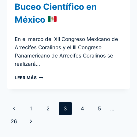
Buceo Científico en
México
Por
18 abril 2024
En el marco del XII Congreso Mexicano de
admin
Arrecifes Coralinos y eI Ill Congreso
Panamericano de Arrecifes Coralinos se
realizará…
TALLER
LEER MÁS
PRE
CONGRESO
–
ESTANDARIZACIÓN
Navegación
Página
1
2
3
4
5
…
DEL
BUCEO
de
anterior
Siguiente
26
CIENTÍFICO
EN
página
página
MÉXICO