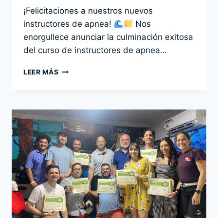
Por
5 junio 2024
¡Felicitaciones a nuestros nuevos
admin
instructores de apnea!
Nos
enorgullece anunciar la culminación exitosa
del curso de instructores de apnea…
CURSO
LEER MÁS
DE
FORMACIÓN
DE
INSTRUCTORES
DE
APNEA
N1-
N2
CMAS
–
SAN
ANDRÉS,
COLOMBIA