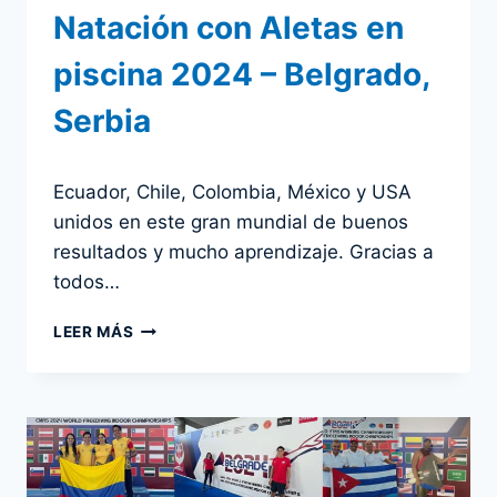
Natación con Aletas en
piscina 2024 – Belgrado,
Serbia
Por
17 julio 2024
Ecuador, Chile, Colombia, México y USA
admin
unidos en este gran mundial de buenos
resultados y mucho aprendizaje. Gracias a
todos…
5
LEER MÁS
PAÍSES
DE
AMÉRICA
EN
EL
23ER
CAMPEONATO