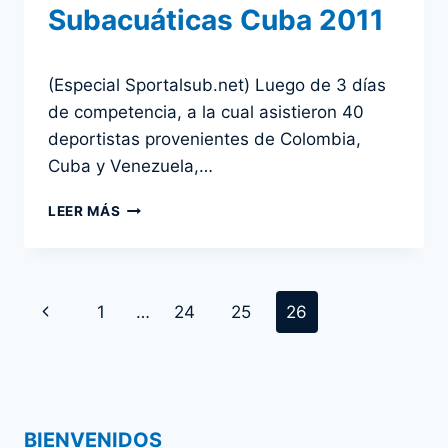
Subacuáticas Cuba 2011
Por
1 noviembre 2011
(Especial Sportalsub.net) Luego de 3 días
admin
de competencia, a la cual asistieron 40
deportistas provenientes de Colombia,
Cuba y Venezuela,…
REALIZADA
LEER MÁS
CON
ÉXITO
COPA
INTERNACIONAL
Navegación
Página
1
…
24
25
26
DE
ACTIVIDADES
de
anterior
SUBACUÁTICAS
CUBA
página
2011
BIENVENIDOS