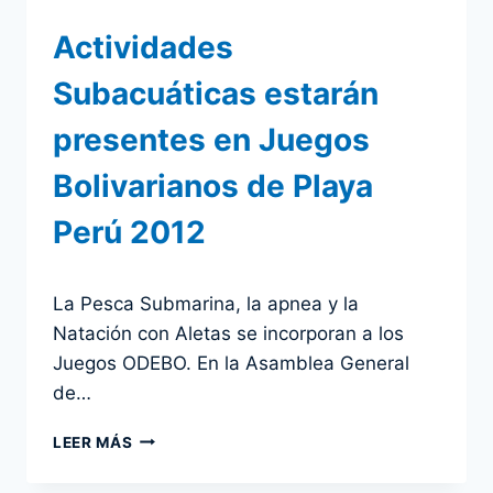
Actividades
Subacuáticas estarán
presentes en Juegos
Bolivarianos de Playa
Perú 2012
Por
30 noviembre 2011
La Pesca Submarina, la apnea y la
admin
Natación con Aletas se incorporan a los
Juegos ODEBO. En la Asamblea General
de…
ACTIVIDADES
LEER MÁS
SUBACUÁTICAS
ESTARÁN