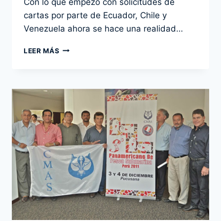
Con lo que empezó con solicitudes de
admin
cartas por parte de Ecuador, Chile y
Venezuela ahora se hace una realidad…
CMAS
LEER MÁS
AMÉRICA
ESTÁ
DE
FIESTA