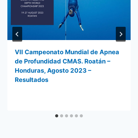
VII Campeonato Mundial de Apnea
de Profundidad CMAS. Roatán –
Honduras, Agosto 2023 –
Resultados
Por
25 agosto 2023
admin