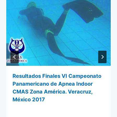
Resultados Finales VI Campeonato
Panamericano de Apnea Indoor
CMAS Zona América. Veracruz,
México 2017
Por
31 octubre 2017
admin