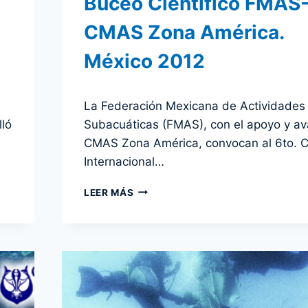
Buceo Científico FMAS
CMAS Zona América.
México 2012
Por
6 noviembre 2012
La Federación Mexicana de Actividades
admin
lló
Subacuáticas (FMAS), con el apoyo y av
CMAS Zona América, convocan al 6to. 
Internacional…
6TO
LEER MÁS
CURSO
INTERNACIONAL
DE
BUCEO
CIENTÍFICO
FMAS-
CMAS
ZONA