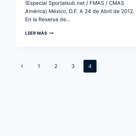
(Especial Sportalsub.net / FMAS / CMAS
admin
América) México, D.F. A 24 de Abril de 2012.
En la Reserva de…
CULMINÓ
LEER MÁS
CON
ÉXITO
EL
5TO.
Navegación
CURSO
Página
1
2
3
4
INTERNACIONAL
de
DE
anterior
BUCEO
página
CIENTÍFICO
FMAS-
CMAS
ZONA
AMÉRICA