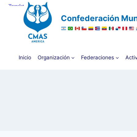
Saltar
al
Confederación Mun
contenido
Inicio
Organización
Federaciones
Acti