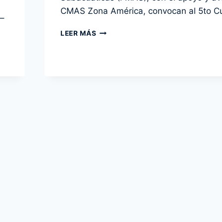
CMAS Zona América, convocan al 5to C
 –
5TO
LEER MÁS
CURSO
INTERNACIONAL
DE
BUCEO
CIENTÍFICO
CMAS
AMÉRICA
MÉXICO
2012