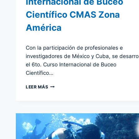
Internacional de Buceo
Científico CMAS Zona
América
Por
30 noviembre 2012
Con la participación de profesionales e
admin
investigadores de México y Cuba, se desarro
el 6to. Curso Internacional de Buceo
Científico…
REPORTE
LEER MÁS
6TO.
CURSO
INTERNACIONAL
DE
BUCEO
CIENTÍFICO
CMAS
ZONA