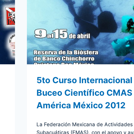
AMÉRICA.
MÉXICO
2012
5to Curso Internacional
Buceo Científico CMAS
América México 2012
Por
7 febrero 2012
La Federación Mexicana de Actividades
admin
Subacuáticas (FMAS), con el apoyo y av