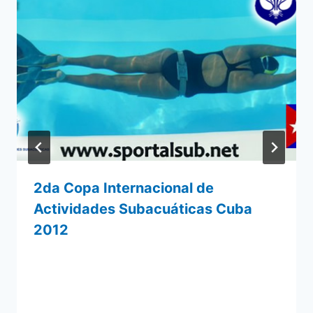
2da Copa Internacional de
Actividades Subacuáticas Cuba
2012
Por
6 junio 2012
admin