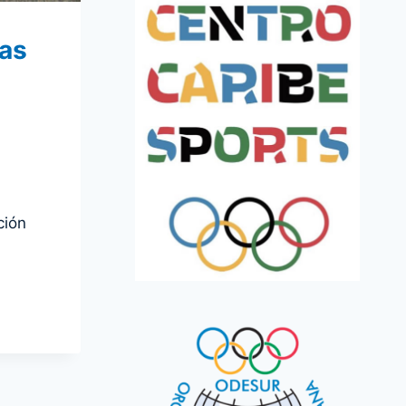
cas
ción