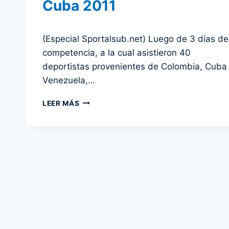
Cuba 2011
Por
1 noviembre 2011
(Especial Sportalsub.net) Luego de 3 días de
admin
competencia, a la cual asistieron 40
deportistas provenientes de Colombia, Cuba
Venezuela,…
REALIZADA
LEER MÁS
CON
ÉXITO
COPA
INTERNACIONAL
DE
ACTIVIDADES
SUBACUÁTICAS
CUBA
2011