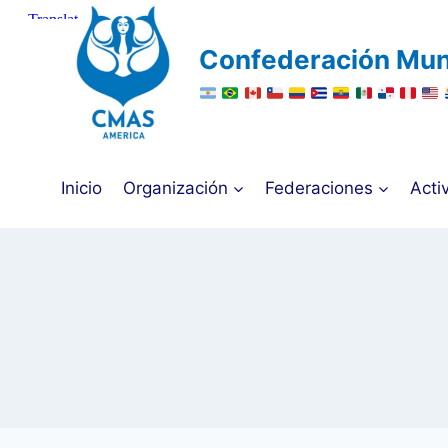
Saltar
al
Confederación Mun
contenido
Inicio
Organización
Federaciones
Acti