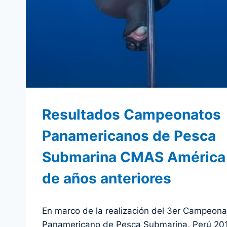
Resultados Campeonatos
Panamericanos de Pesca
Submarina CMAS América
de años anteriores
Por
4 diciembre 2011
En marco de la realización del 3er Campeona
admin
Panamericano de Pesca Submarina, Perú 20