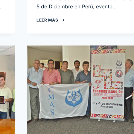
…
5 de Diciembre en Perú, evento…
TODO
LEER MÁS
LISTO
PARA
EL
INICIO
DEL
3ER
CAMPEONATO
PANAMERICANO
DE
PESCA
SUBMARINA
PERÚ
2011