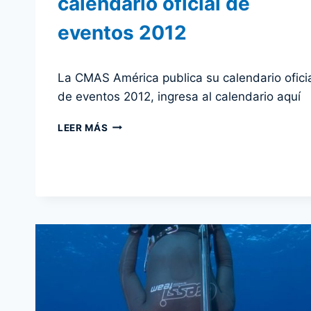
calendario oficial de
eventos 2012
Por
15 diciembre 2011
La CMAS América publica su calendario ofici
admin
de eventos 2012, ingresa al calendario aquí
CMAS
LEER MÁS
AMÉRICA
PUBLICA
SU
CALENDARIO
OFICIAL
DE
EVENTOS
2012