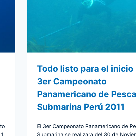
AMÉRICA
Todo listo para el inicio
3er Campeonato
Panamericano de Pesc
Submarina Perú 2011
Por
1 diciembre 2011
to
El 3er Campeonato Panamericano de P
admin
11
Submarina se realizará del 30 de Novie