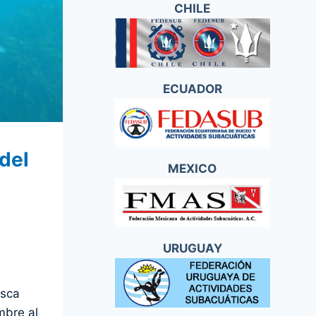
CHILE
ECUADOR
 del
MEXICO
a
URUGUAY
esca
mbre al