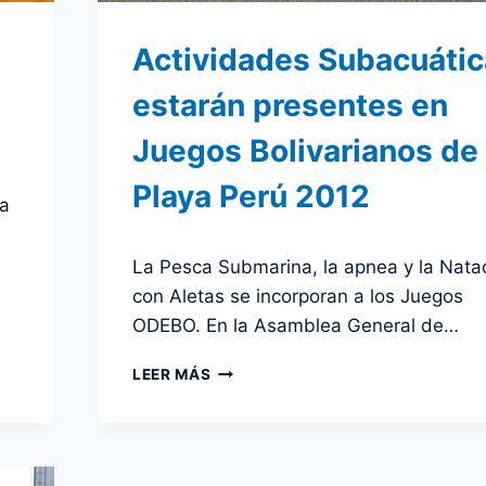
Actividades Subacuáti
estarán presentes en
Juegos Bolivarianos de
Playa Perú 2012
ra
Por
30 noviembre 2011
La Pesca Submarina, la apnea y la Nata
admin
con Aletas se incorporan a los Juegos
ODEBO. En la Asamblea General de…
ACTIVIDADES
LEER MÁS
SUBACUÁTICAS
ESTARÁN
PRESENTES
EN
JUEGOS