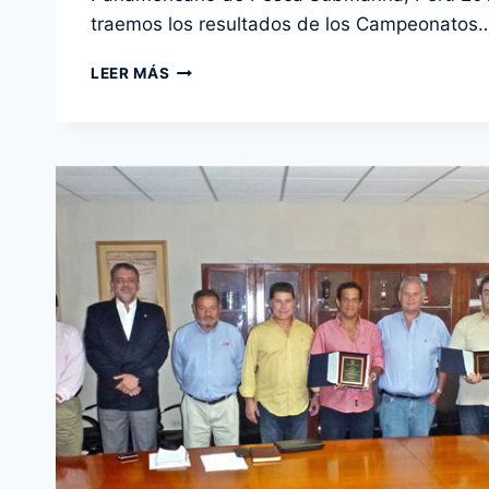
traemos los resultados de los Campeonatos
RESULTADOS
LEER MÁS
CAMPEONATOS
PANAMERICANOS
DE
PESCA
SUBMARINA
CMAS
AMÉRICA
DE
AÑOS
ANTERIORES