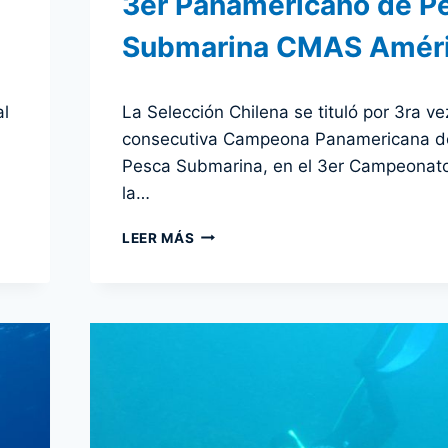
3er Panamericano de P
Submarina CMAS Amér
Por
7 diciembre 2011
al
La Selección Chilena se tituló por 3ra ve
admin
consecutiva Campeona Panamericana d
Pesca Submarina, en el 3er Campeonat
la…
CHILE
LEER MÁS
SE
TITULA
CAMPEÓN
EN
3ER
PANAMERICANO
DE
PESCA
SUBMARINA
CMAS