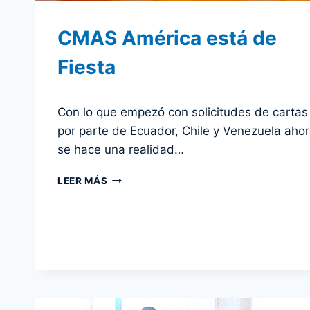
CMAS América está de
Fiesta
Por
1 diciembre 2011
Con lo que empezó con solicitudes de cartas
admin
por parte de Ecuador, Chile y Venezuela aho
se hace una realidad…
CMAS
LEER MÁS
AMÉRICA
ESTÁ
DE
FIESTA