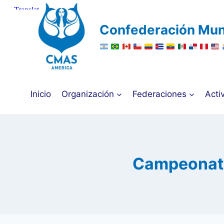
Saltar
al
Confederación Mun
contenido
Inicio
Organización
Federaciones
Acti
Campeonato