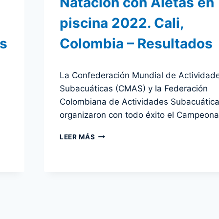
Natación con Aletas en
piscina 2022. Cali,
os
Colombia – Resultados
Por
24 julio 2022
La Confederación Mundial de Actividad
admin
Subacuáticas (CMAS) y la Federación
Colombiana de Actividades Subacuátic
organizaron con todo éxito el Campeon
CAMPEONATO
LEER MÁS
MUNDIAL
DE
NATACIÓN
CON
ALETAS
EN
PISCINA
2022.