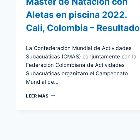
Master de Natación con
Aletas en piscina 2022.
Cali, Colombia – Resultad
Por
28 julio 2022
La Confederación Mundial de Actividades
admin
Subacuáticas (CMAS) conjuntamente con la
Federación Colombiana de Actividades
Subacuáticas organizaro el Campeonato
Mundial de…
CAMPEONATO
LEER MÁS
MUNDIAL
MASTER
DE
NATACIÓN
CON
ALETAS