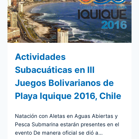
IQUIQUE
2016
Actividades
Subacuáticas en III
Juegos Bolivarianos de
Playa Iquique 2016, Chile
Por
11 noviembre 2016
Natación con Aletas en Aguas Abiertas y
admin
Pesca Submarina estarán presentes en el
evento De manera oficial se dió a…