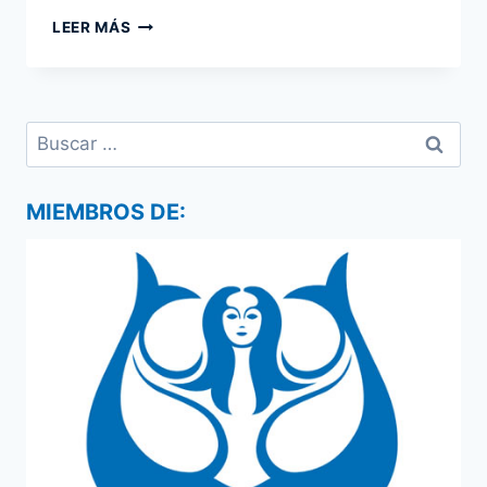
ACTIVIDADES
LEER MÁS
SUBACUÁTICAS
EN
III
JUEGOS
Buscar:
BOLIVARIANOS
DE
PLAYA
IQUIQUE
MIEMBROS DE:
2016,
CHILE