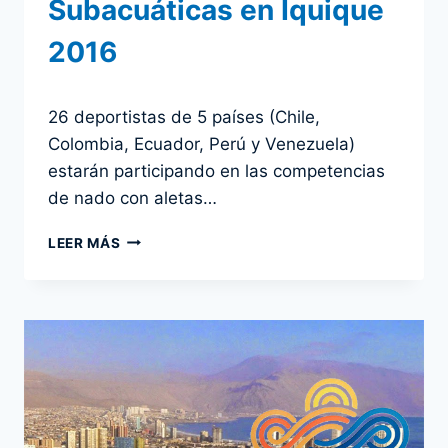
Subacuáticas en Iquique
2016
Por
25 noviembre 2016
26 deportistas de 5 países (Chile,
admin
Colombia, Ecuador, Perú y Venezuela)
estarán participando en las competencias
de nado con aletas…
NADO
LEER MÁS
CON
ALETAS
EN
AGUAS
ABIERTAS
INICIA
LAS
ACTIVIDADES
SUBACUÁTICAS
EN