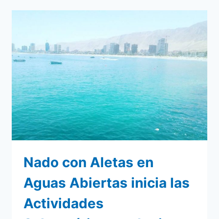
NADO
CON
ALETAS
AGUAS
ABIERTAS
JUEGOS
BOLIVARIANOS
DE
PLAYA
IQUIQUE
2016
Nado con Aletas en
Aguas Abiertas inicia las
Actividades