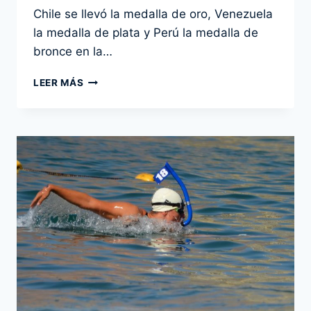
Por
30 noviembre 2016
Chile se llevó la medalla de oro, Venezuela
admin
la medalla de plata y Perú la medalla de
bronce en la…
RESULTADOS
LEER MÁS
OFICIALES
DE
PESCA
SUBMARINA
JUEGOS
BOLIVARIANOS
DE
PLAYA
IQUIQUE
2016