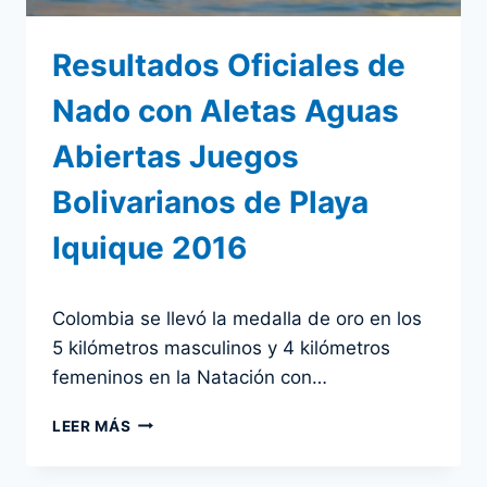
Resultados Oficiales de
Nado con Aletas Aguas
Abiertas Juegos
Bolivarianos de Playa
Iquique 2016
Por
26 noviembre 2016
Colombia se llevó la medalla de oro en los
admin
5 kilómetros masculinos y 4 kilómetros
femeninos en la Natación con…
RESULTADOS
LEER MÁS
OFICIALES
DE